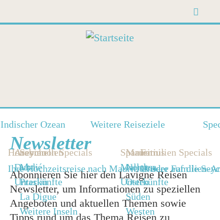
Suc
Suche
Suche
Direkt
zum
Inhalt
Indischer Ozean
Weitere Reiseziele
Spec
Newsletter
Honeymoon Specials
Arabien
Seychellen
Spanien
Mauritius
Familien Specials
Dubai
Mahé
Mallorca
Norden
Ihre Hochzeitsreise nach Mauritius oder auf die Sey
Unsere Familien-A
Abonnieren Sie hier den Lavigne Reisen
Unterkünfte
Praslin
Unterkünfte
Osten
Newsletter, um Informationen zu speziellen
La Digue
Süden
Angeboten und aktuellen Themen sowie
Weitere Inseln
Westen
Tipps rund um das Thema Reisen zu