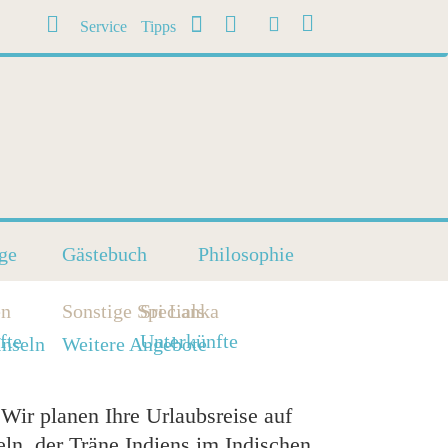
Suche
Suche
Home
Service
Tipps
Facebook
Kontakt
Suche
ge
Gästebuch
Philosophie
en
Sonstige Specials
Sri Lanka
fte
Unterkünfte
Inseln
Weitere Angebote
 Wir planen Ihre Urlaubsreise auf
eln, der Träne Indiens im Indischen