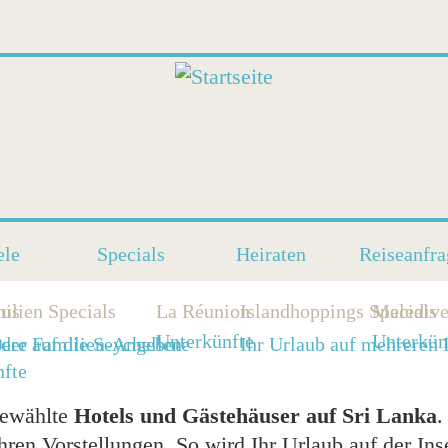
ele
Specials
Heiraten
Reiseanfra
ius
ilien Specials
La Réunion
Islandhoppings Specials
Malediv
a
Unterkünfte
Unterkün
der auf die Seychellen
ere Familien-Angebote
Ihr Urlaub auf mehreren 
nfte
gewählte
Hotels und Gästehäuser auf Sri Lanka
.
hren Vorstellungen. So wird Ihr Urlaub auf der Ins