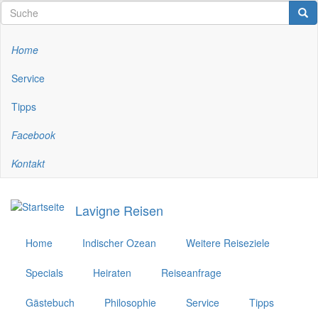
Direkt
Suche
Suc
Suche
zum
Inhalt
Home
Top-
Menü
Service
Tipps
Facebook
Kontakt
Lavigne Reisen
Home
Indischer Ozean
Weitere Reiseziele
Specials
Heiraten
Reiseanfrage
Gästebuch
Philosophie
Service
Tipps