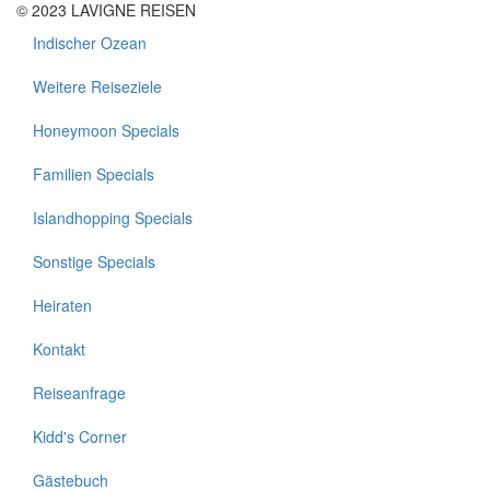
© 2023 LAVIGNE REISEN
Indischer Ozean
Footer
1
Weitere Reiseziele
Honeymoon Specials
Familien Specials
Islandhopping Specials
Sonstige Specials
Heiraten
Kontakt
Footer
2
Reiseanfrage
Kidd's Corner
Gästebuch