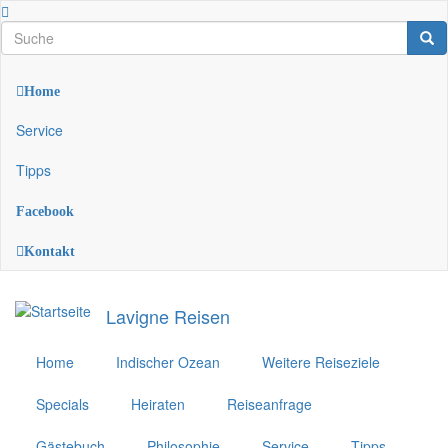
Direkt
zum
Suche
Suc
Suche
Inhalt
Home
Top-
Menü
Service
Tipps
Facebook
Kontakt
Lavigne Reisen
Home
Indischer Ozean
Weitere Reiseziele
Specials
Heiraten
Reiseanfrage
Gästebuch
Philosophie
Service
Tipps