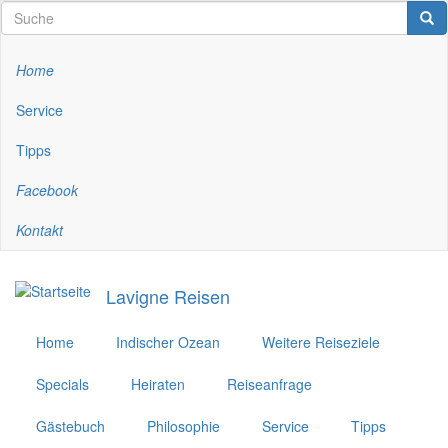
Direkt
Suche
Suc
Suche
zum
Inhalt
Home
Top-
Menü
Service
Tipps
Facebook
Kontakt
Lavigne Reisen
Home
Indischer Ozean
Weitere Reiseziele
Specials
Heiraten
Reiseanfrage
Gästebuch
Philosophie
Service
Tipps